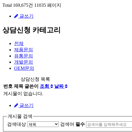
Total 169,675건
11035 페이지
글쓰기
상담신청 카테고리
전체
제품문의
유통문의
개발문의
OEM문의
상담신청 목록
번호
제목
글쓴이
조회
날짜
게시물이 없습니다.
글쓰기
게시물 검색
검색대상
검색어
필수