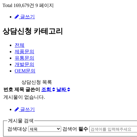
Total 169,679건
9 페이지
글쓰기
상담신청 카테고리
전체
제품문의
유통문의
개발문의
OEM문의
상담신청 목록
번호
제목
글쓴이
조회
날짜
게시물이 없습니다.
글쓰기
게시물 검색
검색대상
검색어
필수