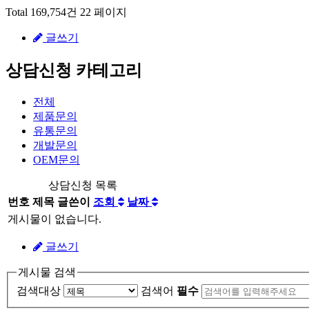
Total 169,754건
22 페이지
글쓰기
상담신청 카테고리
전체
제품문의
유통문의
개발문의
OEM문의
상담신청 목록
번호
제목
글쓴이
조회
날짜
게시물이 없습니다.
글쓰기
게시물 검색
검색대상
검색어
필수