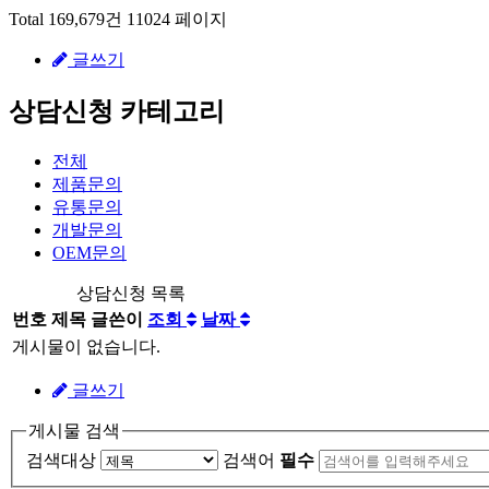
Total 169,679건
11024 페이지
글쓰기
상담신청 카테고리
전체
제품문의
유통문의
개발문의
OEM문의
상담신청 목록
번호
제목
글쓴이
조회
날짜
게시물이 없습니다.
글쓰기
게시물 검색
검색대상
검색어
필수